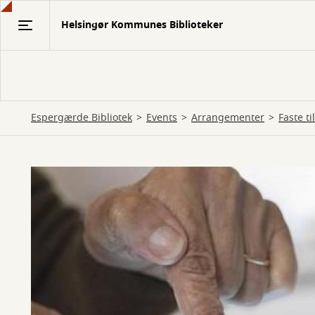
Gå
Helsingør Kommunes Biblioteker
til
hovedindhold
Espergærde Bibliotek
Events
Arrangementer
Faste t