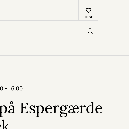
Husk
0 - 16:00
 på Espergærde
ek