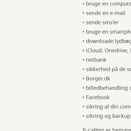
• bruge en compute
Bibliotek
• sende en e-mail
• sende sms'er
• bruge en smartpho
• downloade lydbø
• iCloud, Onedrive
• netbank
• sikkerhed på de s
• Borger.dk
• billedbehandling 
• Facebook
• sikring af din c
• sikring og backup
It-caféen er bemand