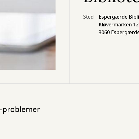
Sted
Espergærde Bibl
Kløvermarken 12
3060 Espergærd
 it-problemer