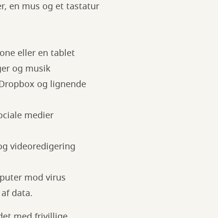
r, en mus og et tastatur
ne eller en tablet
ger og musik
, Dropbox og lignende
ociale medier
og videoredigering
omputer mod virus
 af data.
et med frivillige.