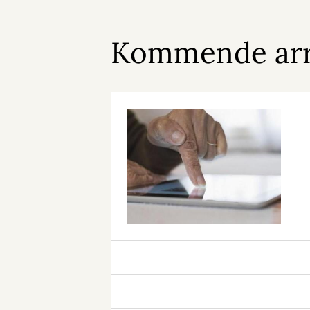
Kommende ar
It-
café
It-