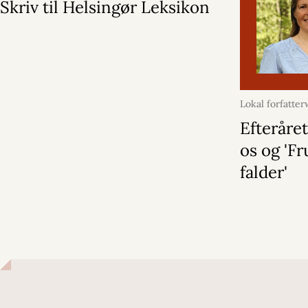
Skriv til Helsingør Leksikon
Lokal forfatte
oktober 2025
Efteråret
os og 'F
falder'