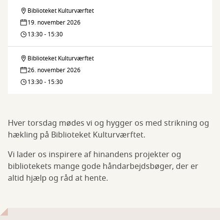
Biblioteket
Biblioteket Kulturværftet
Håndarbejdscafé
Kulturværftet
19. november 2026
på
13:30 - 15:30
Biblioteket
Biblioteket Kulturværftet
Håndarbejdscafé
Kulturværftet
26. november 2026
på
13:30 - 15:30
Biblioteket
Kulturværftet
Hver torsdag mødes vi og hygger os med strikning og
hækling på Biblioteket Kulturværftet.
Vi lader os inspirere af hinandens projekter og
bibliotekets mange gode håndarbejdsbøger, der er
altid hjælp og råd at hente.