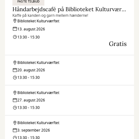
FASTE TILBUD
Håndarbejdscafé på Biblioteket Kulturværftet
Kaffe på kanden og garn mellem hænderne!
Biblioteket Kulturværftet
13. august 2026
13:30 - 15:30
Gratis
Biblioteket Kulturværftet
Håndarbejdscafé
20. august 2026
på
13:30 - 15:30
Biblioteket
Biblioteket Kulturværftet
Håndarbejdscafé
Kulturværftet
27. august 2026
på
13:30 - 15:30
Biblioteket
Biblioteket Kulturværftet
Håndarbejdscafé
Kulturværftet
3. september 2026
på
13:30 - 15:30