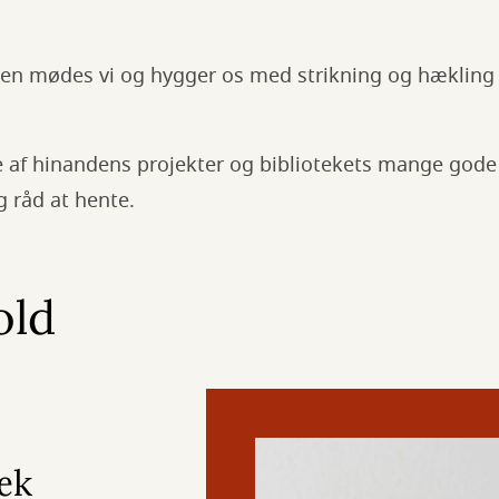
n mødes vi og hygger os med strikning og hækling
re af hinandens projekter og bibliotekets mange god
g råd at hente.
old
æk