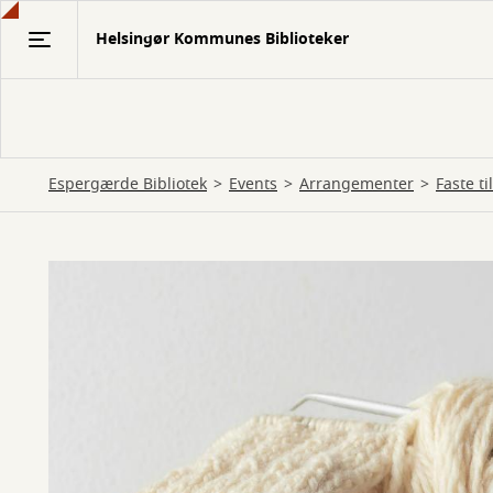
Gå
Helsingør Kommunes Biblioteker
til
hovedindhold
Espergærde Bibliotek
Events
Arrangementer
Faste t