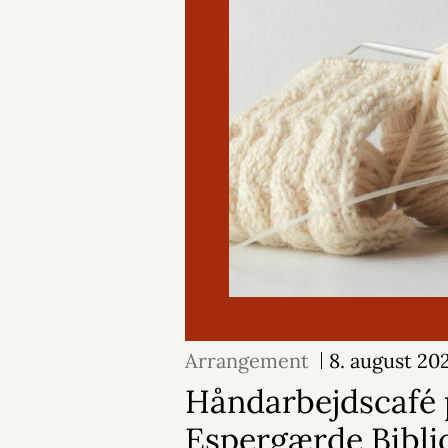
Arrangement
8. august 20
Håndarbejdscafé 
Espergærde Bibli