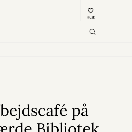
Husk
bejdscafé på
ærde Bibliotek