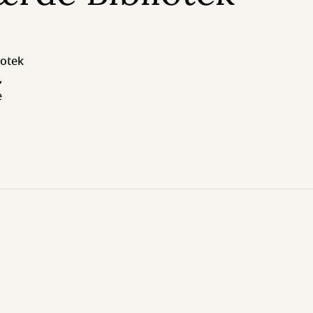
iotek
,
e