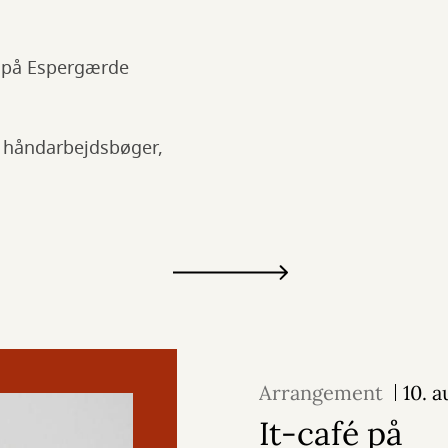
 på Espergærde
e håndarbejdsbøger,
Arrangement
10. 
It-café på