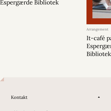
Espergærde Bibliotek
Arrangement
2026
It-café p
Espergæ
Bibliote
Kontakt