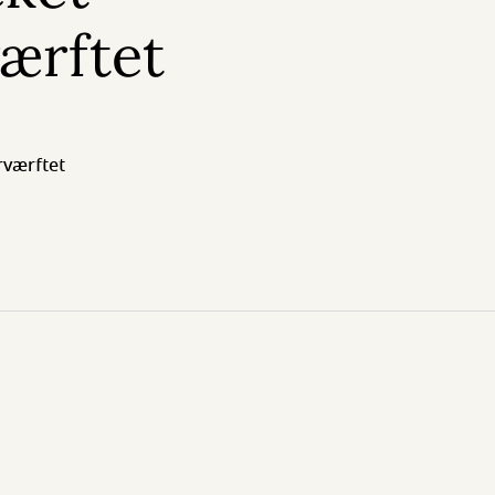
ærftet
rværftet