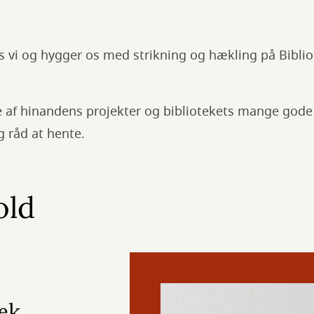
 vi og hygger os med strikning og hækling på Biblio
re af hinandens projekter og bibliotekets mange god
g råd at hente.
old
æk