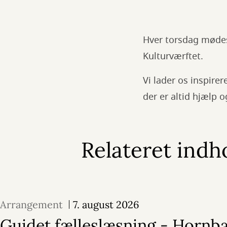
Hver torsdag mødes
Kulturværftet.
Vi lader os inspire
der er altid hjælp o
Relateret indh
Arrangement
7. august 2026
Guidet fælleslæsning - Hornb