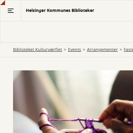
Gå
Helsingør Kommunes Biblioteker
til
hovedindhold
Biblioteket Kulturværftet
Events
Arrangementer
Fast