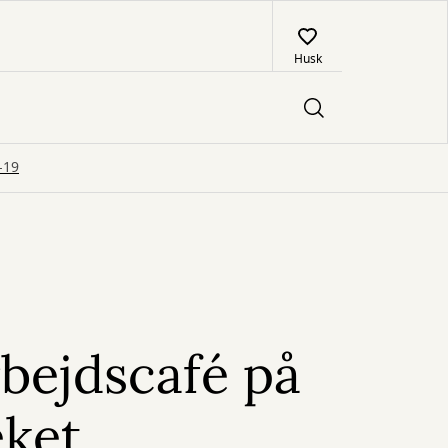
Husk
-19
bejdscafé på
eket