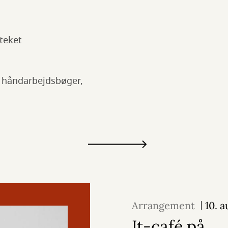
teket
e håndarbejdsbøger,
Arrangement
10. 
It-café på