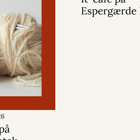
Espergærde 
26
på