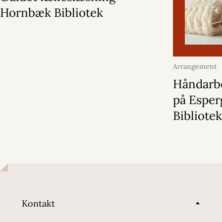
Hornbæk Bibliotek
Arrangement
2026
Håndarb
på Espe
Bibliote
Kontakt