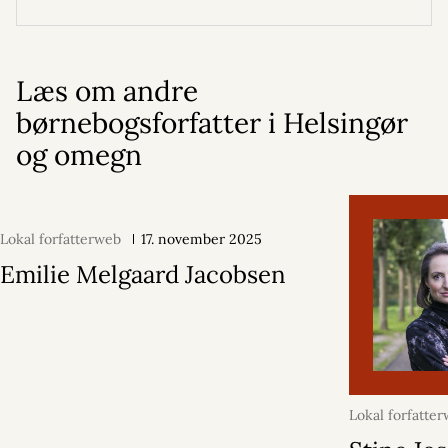
Læs om andre
børnebogsforfatter i Helsingør
og omegn
Lokal forfatterweb
17. november 2025
Emilie Melgaard Jacobsen
Lokal forfatte
februar 2026