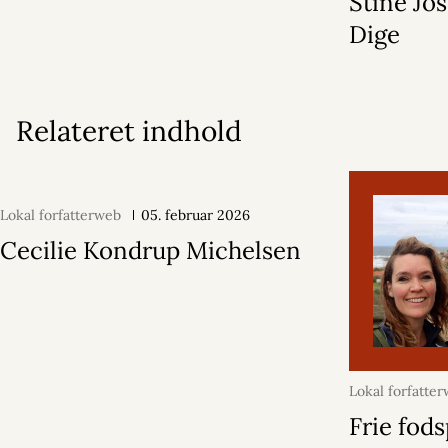
Stine Jo
Dige
Relateret indhold
Lokal forfatterweb
05. februar 2026
Cecilie Kondrup Michelsen
Lokal forfatte
december 202
Frie fods