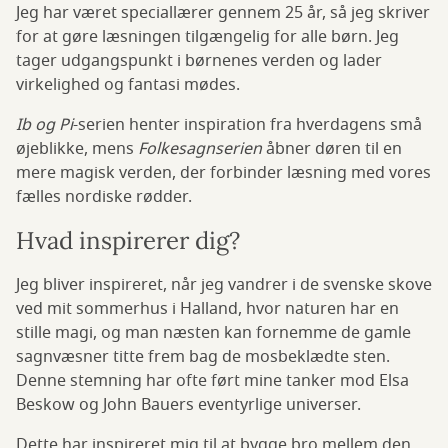
Jeg har været speciallærer gennem 25 år, så jeg skriver
for at gøre læsningen tilgængelig for alle børn. Jeg
tager udgangspunkt i børnenes verden og lader
virkelighed og fantasi mødes.
Ib og Pi
-serien henter inspiration fra hverdagens små
øjeblikke, mens
Folkesagnserien
åbner døren til en
mere magisk verden, der forbinder læsning med vores
fælles nordiske rødder.
Hvad inspirerer dig?
Jeg bliver inspireret, når jeg vandrer i de svenske skove
ved mit sommerhus i Halland, hvor naturen har en
stille magi, og man næsten kan fornemme de gamle
sagnvæsner titte frem bag de mosbeklædte sten.
Denne stemning har ofte ført mine tanker mod Elsa
Beskow og John Bauers eventyrlige universer.
Dette har inspireret mig til at bygge bro mellem den