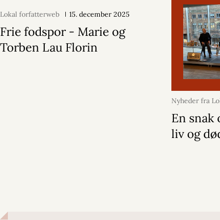
Lokal forfatterweb
15. december 2025
Frie fodspor - Marie og
Torben Lau Florin
Nyheder fra Lo
Forfatterweb
En snak
2025
liv og dø