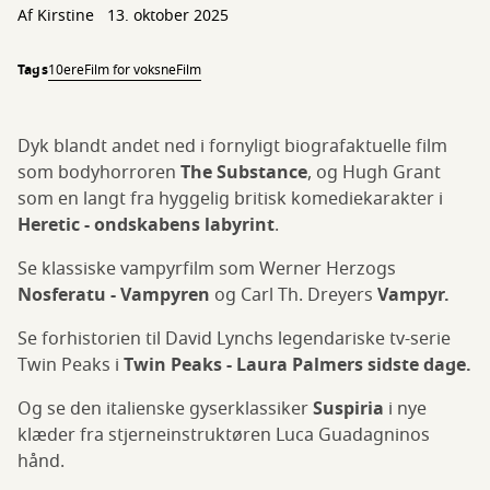
Af Kirstine
13. oktober 2025
Tags
10ere
Film for voksne
Film
Dyk blandt andet ned i fornyligt biografaktuelle film
som bodyhorroren
The Substance
,
og Hugh Grant
som en langt fra hyggelig britisk komediekarakter i
Heretic - ondskabens labyrint
.
Se klassiske vampyrfilm som Werner Herzogs
Nosferatu - Vampyren
og Carl Th. Dreyers
Vampyr.
Se forhistorien til David Lynchs legendariske tv-serie
Twin Peaks i
Twin Peaks - Laura Palmers sidste dage.
Og se den italienske gyserklassiker
Suspiria
i nye
klæder fra stjerneinstruktøren Luca Guadagninos
hånd.