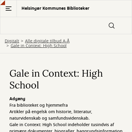
Gå
Helsingør Kommunes Biblioteker
til
hovedindhold
Digitalt
Alle digitale tilbud A-Å
Gale in Context: High School
Gale
in
Gale in Context: High
Context:
School
High
Adgang
School
Fra biblioteket og hjemmefra
Artikler på engelsk om historie, litteratur,
naturvidenskab og samfundsvidenskab.
Gale in Context: High School indeholder tusindvis af
primære dokumenter, biografier, baggrundsinformation