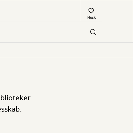
Husk
blioteker
esskab.