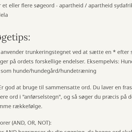
et eller flere søgeord - apartheid / apartheid sydafri
ela
getips:
 anvender trunkeringstegnet ved at sætte en * efter
ger på ordets forskellige endelser. Eksempelvis: Hun
 som hunde/hundegård/hundetræning
Er god at bruge til sammensatte ord. Du laver en fra
flere ord i "anførselstegn", og så søger du præcis på 
amme rækkefølge.
orer (AND, OR, NOT):