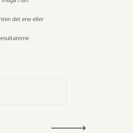
indgå i din
nten det ene eller
resultaterne