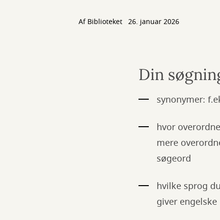
Af Biblioteket
26. januar 2026
Din søgnin
synonymer: f.e
hvor overordned
mere overordne
søgeord
hvilke sprog d
giver engelske 