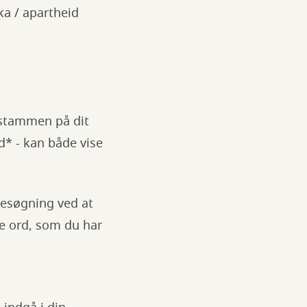
ka / apartheid
 stammen på dit
d* - kan både vise
sesøgning ved at
de ord, som du har