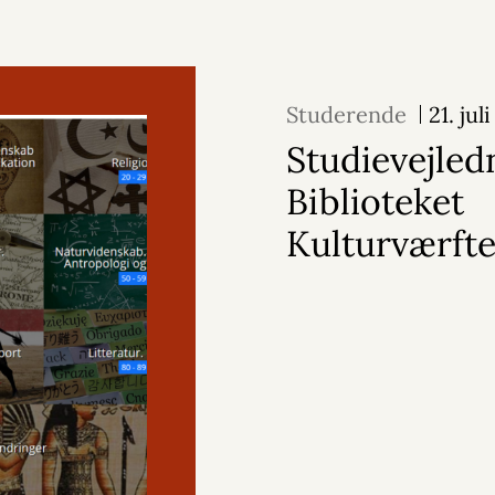
Studerende
21. jul
Studievejled
Biblioteket
Kulturværfte