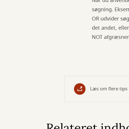
Når du anvende
søgning. Eksem
OR udvider søg
det andet, ell
NOT afgræsner 
Læs om flere tips
Relateret indh