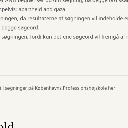
r AND begrænser du din søgning, da begge ord skal 
pelvis: apartheid and gaza
ningen, da resultaterne af søgningen vil indeholde e
er begge søgeord.
søgningen, fordi kun det ene søgeord vil fremgå af 
 til søgninger på Københavns Professionshøjskole her
old