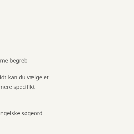
amme begreb
lidt kan du vælge et
mere specifikt
 engelske søgeord