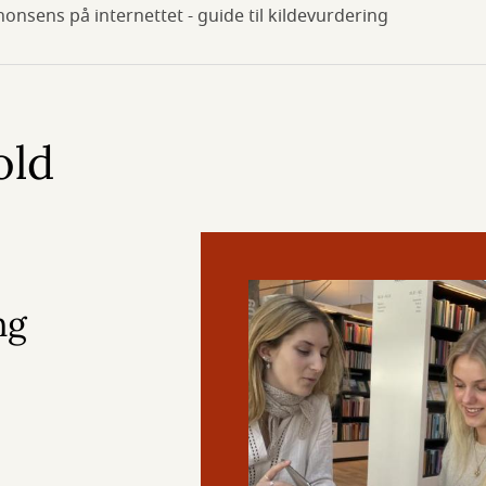
nonsens på internettet - guide til kildevurdering
old
ng