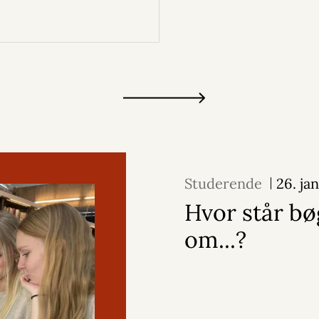
Studerende
26. ja
Hvor står b
om...?