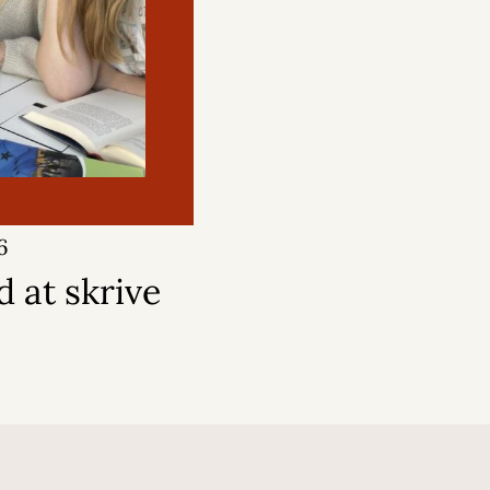
6
d at skrive