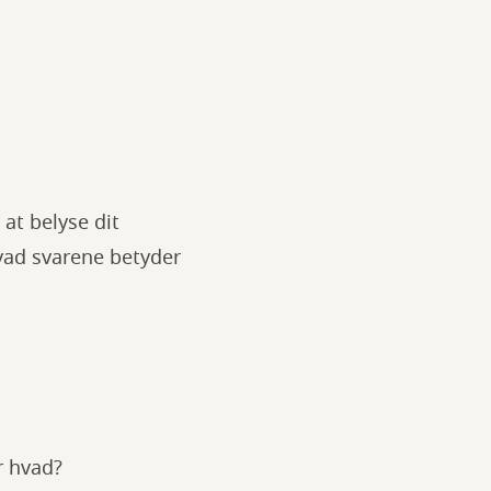
at belyse dit
ad svarene betyder
r hvad?