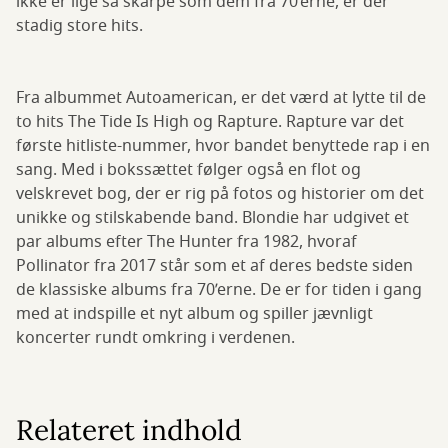
ikke er lige så skarpe som dem fra 70’erne, er der
stadig store hits.
Fra albummet Autoamerican, er det værd at lytte til de
to hits The Tide Is High og Rapture. Rapture var det
første hitliste-nummer, hvor bandet benyttede rap i en
sang. Med i bokssættet følger også en flot og
velskrevet bog, der er rig på fotos og historier om det
unikke og stilskabende band. Blondie har udgivet et
par albums efter The Hunter fra 1982, hvoraf
Pollinator fra 2017 står som et af deres bedste siden
de klassiske albums fra 70’erne. De er for tiden i gang
med at indspille et nyt album og spiller jævnligt
koncerter rundt omkring i verdenen.
Relateret indhold