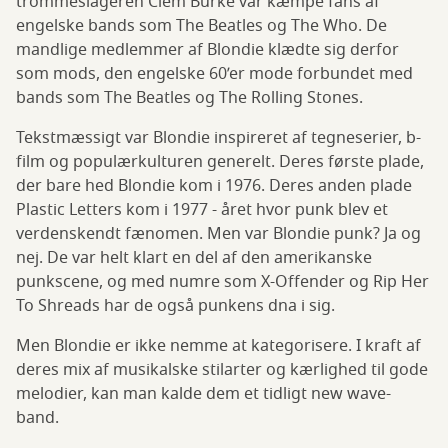
trommeslageren Clem Burke var kæmpe fans af
engelske bands som The Beatles og The Who. De
mandlige medlemmer af Blondie klædte sig derfor
som mods, den engelske 60’er mode forbundet med
bands som The Beatles og The Rolling Stones.
Tekstmæssigt var Blondie inspireret af tegneserier, b-
film og populærkulturen generelt. Deres første plade,
der bare hed Blondie kom i 1976. Deres anden plade
Plastic Letters kom i 1977 - året hvor punk blev et
verdenskendt fænomen. Men var Blondie punk? Ja og
nej. De var helt klart en del af den amerikanske
punkscene, og med numre som X-Offender og Rip Her
To Shreads har de også punkens dna i sig.
Men Blondie er ikke nemme at kategorisere. I kraft af
deres mix af musikalske stilarter og kærlighed til gode
melodier, kan man kalde dem et tidligt new wave-
band.