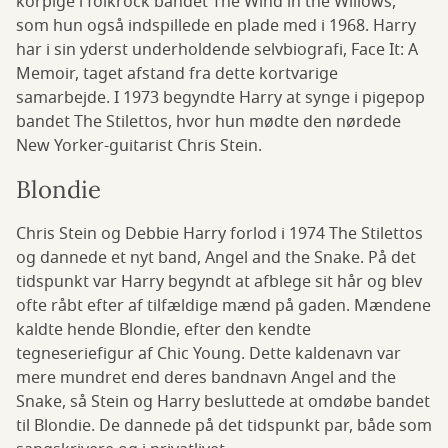
korpige i folkrock bandet The Wind in the Willows,
som hun også indspillede en plade med i 1968. Harry
har i sin yderst underholdende selvbiografi, Face It: A
Memoir, taget afstand fra dette kortvarige
samarbejde. I 1973 begyndte Harry at synge i pigepop
bandet The Stilettos, hvor hun mødte den nørdede
New Yorker-guitarist Chris Stein.
Blondie
Chris Stein og Debbie Harry forlod i 1974 The Stilettos
og dannede et nyt band, Angel and the Snake. På det
tidspunkt var Harry begyndt at afblege sit hår og blev
ofte råbt efter af tilfældige mænd på gaden. Mændene
kaldte hende Blondie, efter den kendte
tegneseriefigur af Chic Young. Dette kaldenavn var
mere mundret end deres bandnavn Angel and the
Snake, så Stein og Harry besluttede at omdøbe bandet
til Blondie. De dannede på det tidspunkt par, både som