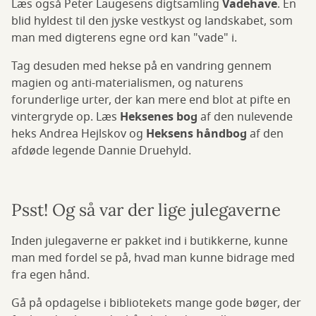
Læs også Peter Laugesens digtsamling
Vadehave
. En
blid hyldest til den jyske vestkyst og landskabet, som
man med digterens egne ord kan "vade" i.
Tag desuden med hekse på en vandring gennem
magien og anti-materialismen, og naturens
forunderlige urter, der kan mere end blot at pifte en
vintergryde op. Læs
Heksenes bog
af den nulevende
heks Andrea Hejlskov og
Heksens håndbog
af den
afdøde legende Dannie Druehyld.
Psst! Og så var der lige julegaverne
Inden julegaverne er pakket ind i butikkerne, kunne
man med fordel se på, hvad man kunne bidrage med
fra egen hånd.
Gå på opdagelse i bibliotekets mange gode bøger, der