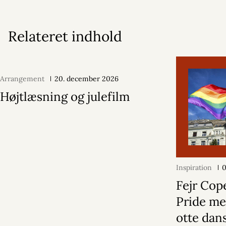
Relateret indhold
Arrangement
20. december 2026
Højtlæsning og julefilm
Inspiration
0
Fejr Co
Pride me
otte dan