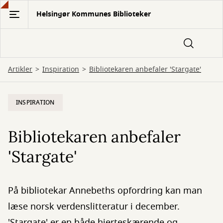
Gå
Helsingør Kommunes Biblioteker
til
hovedindhold
Artikler
Inspiration
Bibliotekaren anbefaler 'Stargate'
INSPIRATION
Bibliotekaren anbefaler
'Stargate'
På bibliotekar Annebeths opfordring kan man
læse norsk verdenslitteratur i december.
'Stargate' er en både hjerteskærende og