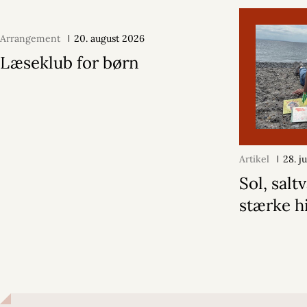
Arrangement
20. august 2026
Læseklub for børn
Artikel
28. j
Sol, salt
stærke h