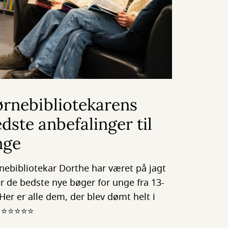
ørnebibliotekarens
dste anbefalinger til
nge
nebibliotekar Dorthe har været på jagt
er de bedste nye bøger for unge fra 13-
 Her er alle dem, der blev dømt helt i
p ⭐⭐⭐⭐⭐