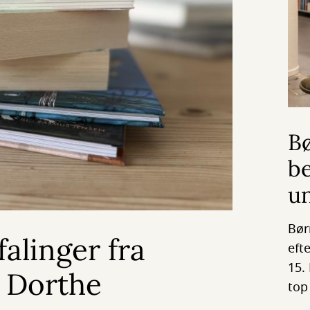
B
be
u
Bør
alinger fra
eft
15.
, Dorthe
to