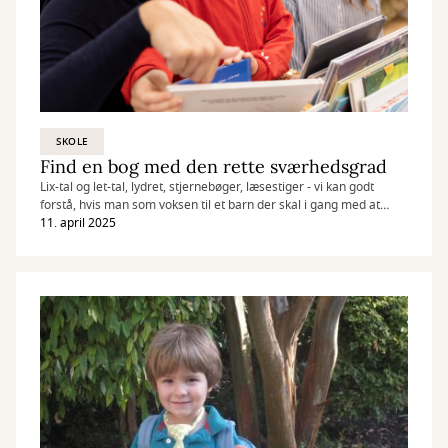
SKOLE
Find en bog med den rette sværhedsgrad
Lix-tal og let-tal, lydret, stjernebøger, læsestiger - vi kan godt
forstå, hvis man som voksen til et barn der skal i gang med at
læse på egen hånd, kan miste overblikket. Læs guiden og bliv
11. april 2025
klogere på hvordan du finder den rette begynder- og letlæsning til
dit barn.