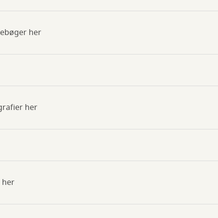
gebøger her
grafier her
m her