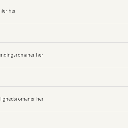
mier her
pændingsromaner her
ærlighedsromaner her