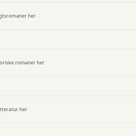
ægtsromaner her
storiske romaner her
tteratur her