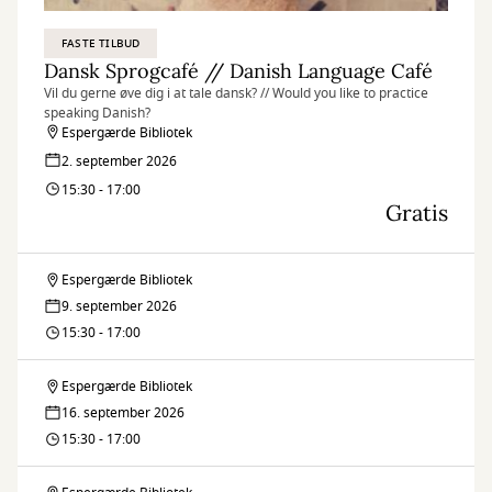
FASTE TILBUD
Dansk Sprogcafé // Danish Language Café
Vil du gerne øve dig i at tale dansk? // Would you like to practice
speaking Danish?
Espergærde Bibliotek
2. september 2026
15:30 - 17:00
Gratis
Espergærde Bibliotek
Dansk
9. september 2026
Sprogcafé
15:30 - 17:00
//
Espergærde Bibliotek
Dansk
Danish
16. september 2026
Sprogcafé
15:30 - 17:00
Language
//
Café