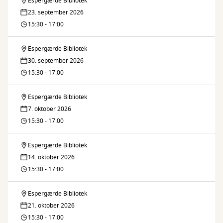
Espergærde Bibliotek
Dansk
Danish
23. september 2026
Sprogcafé
15:30 - 17:00
Language
//
Café
Espergærde Bibliotek
Dansk
Danish
30. september 2026
Sprogcafé
15:30 - 17:00
Language
//
Café
Espergærde Bibliotek
Dansk
Danish
7. oktober 2026
Sprogcafé
15:30 - 17:00
Language
//
Café
Espergærde Bibliotek
Dansk
Danish
14. oktober 2026
Sprogcafé
15:30 - 17:00
Language
//
Café
Espergærde Bibliotek
Dansk
Danish
21. oktober 2026
Sprogcafé
15:30 - 17:00
Language