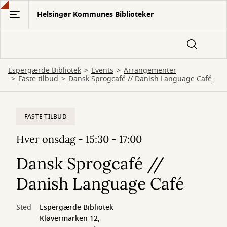
Gå
Helsingør Kommunes Biblioteker
til
hovedindhold
Espergærde Bibliotek
Events
Arrangementer
Faste tilbud
Dansk Sprogcafé // Danish Language Café
FASTE TILBUD
Hver onsdag - 15:30 - 17:00
Dansk Sprogcafé //
Danish Language Café
Sted
Espergærde Bibliotek
Kløvermarken 12,