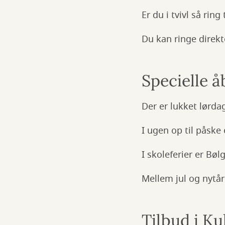
Er du i tvivl så rin
Du kan ringe direkt
Specielle å
Der er lukket lørda
I ugen op til påske 
I skoleferier er Bø
Mellem jul og nytår 
Tilbud i Ku