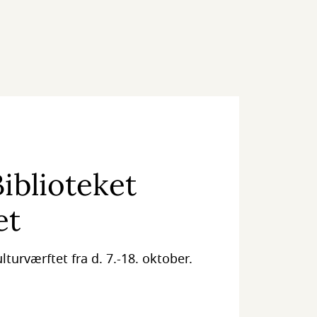
iblioteket
et
lturværftet fra d. 7.-18. oktober.