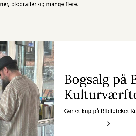
er, biografier og mange flere.
Bogsalg på B
Kulturværft
Gør et kup på Biblioteket Ku