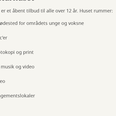
er et åbent tilbud til alle over 12 år. Huset rummer:
mødested for områdets unge og voksne
c'er
otokopi og print
 musik og video
deo
ngementslokaler