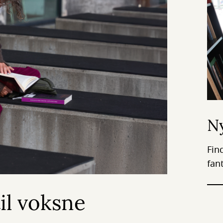
Ny
Fin
fan
il voksne