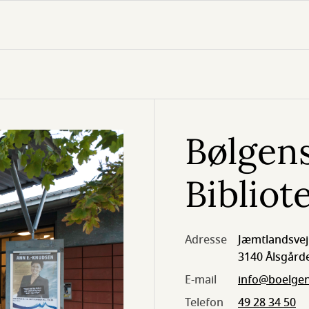
Bølgen
Bibliot
Adresse
Jæmtlandsvej
3140 Ålsgård
E-mail
info@boelge
Telefon
49 28 34 50