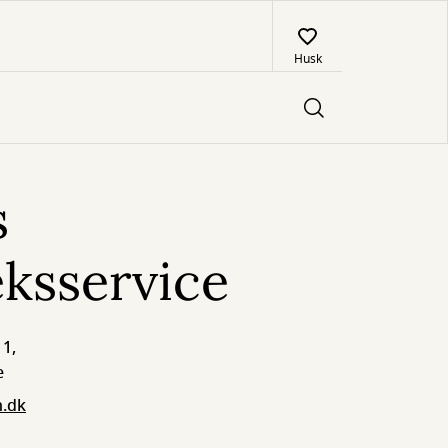
Husk
s
eksservice
 1,
e
n.dk