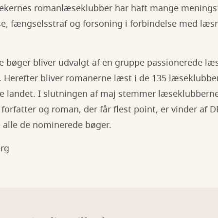
otekernes romanlæseklubber har haft mange menings
else, fængselsstraf og forsoning i forbindelse med læ
 bøger bliver udvalgt af en gruppe passionerede læse
e. Herefter bliver romanerne læst i de 135 læseklubber
ele landet. I slutningen af maj stemmer læseklubber
forfatter og roman, der får flest point, er vinder af
 alle de nominerede bøger.
erg