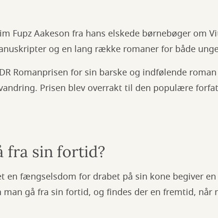
m Fupz Aakeson fra hans elskede børnebøger om Vit
anuskripter og en lang række romaner for både unge
DR Romanprisen for sin barske og indfølende roma
ndring. Prisen blev overrakt til den populære forfat
fra sin fortid?
net en fængselsdom for drabet på sin kone begiver e
an gå fra sin fortid, og findes der en fremtid, når 