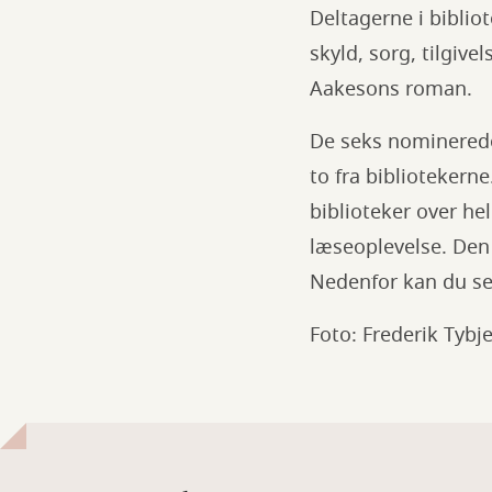
Deltagerne i bibli
skyld, sorg, tilgiv
Aakesons roman.
De seks nominerede
to fra bibliotekern
biblioteker over h
læseoplevelse. Den 
Nedenfor kan du se
Foto: Frederik Tybj