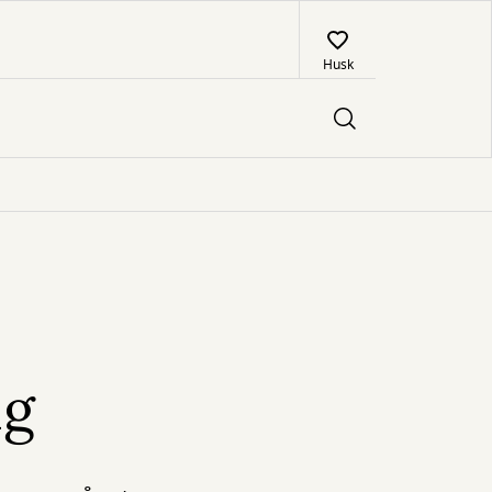
Husk
ng