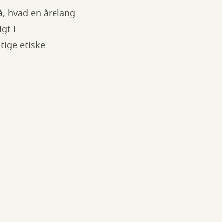
å, hvad en årelang
gt i
tige etiske