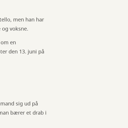
ello, men han har
 og voksne.
n om en
ter den 13. juni på
n mand sig ud på
man bærer et drab i