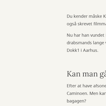
Du kender måske Ki
også skrevet filmm
Nu har han vundet 
drabsmands lange va
Dokk1 i Aarhus.
Kan man gå 
Efter at have afso
Caminoen. Men kan m
bagagen?