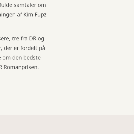
fulde samtaler om
sningen af Kim Fupz
re, tre fra DR og
, der er fordelt på
ne om den bedste
 DR Romanprisen.