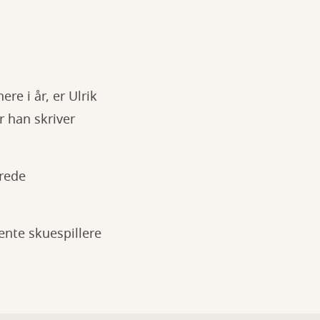
re i år, er Ulrik
r han skriver
erede
ente skuespillere