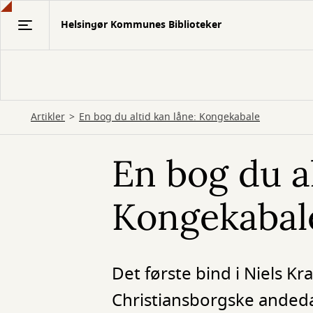
Gå
Helsingør Kommunes Biblioteker
til
hovedindhold
Artikler
En bog du altid kan låne: Kongekabale
En bog du al
Kongekabal
Det første bind i Niels K
Christiansborgske andedam