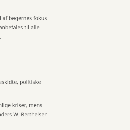
 af bøgernes fokus
befales til alle
.
eskidte, politiske
lige kriser, mens
Anders W. Berthelsen