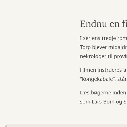
Endnu en fi
I seriens tredje rom
Torp blevet midaldr
nekrologer til prov
Filmen instrueres a
“Kongekabale”, står
Læs bøgerne inden f
som Lars Bom og S