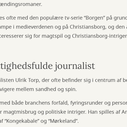
spændingsromaner.
s ofte med den populære tv-serie “Borgen” på grund
mpe i medieverdenen og på Christiansborg, og den an
nteresserer sig for magtspil og Christiansborg-intriger
tighedsfulde journalist
listen Ulrik Torp, der ofte befinder sig i centrum af b
vigere mellem sandhed og spin.
med både branchens forfald, fyringsrunder og person
r magtmisbrug og politiske intriger. Han spilles af 
 af “Kongekabale” og “Mørkeland”.