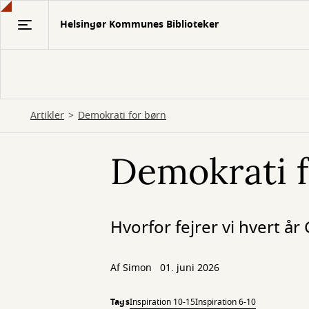
Gå
Helsingør Kommunes Biblioteker
til
hovedindhold
Artikler
Demokrati for børn
Demokrati f
Hvorfor fejrer vi hvert å
Af
Simon
01. juni 2026
Tags
Inspiration 10-15
Inspiration 6-10