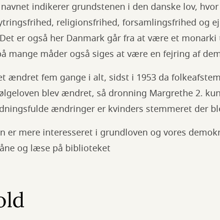
navnet indikerer grundstenen i den danske lov, hvo
tringsfrihed, religionsfrihed, forsamlingsfrihed og e
. Det er også her Danmark går fra at være et monarki t
å mange måder også siges at være en fejring af dem
t ændret fem gange i alt, sidst i 1953 da folkeafstem
ølgeloven blev ændret, så dronning Margrethe 2. kunn
ydningsfulde ændringer er kvinders stemmeret der ble
arn er mere interesseret i grundloven og vores demo
åne og læse på biblioteket
old