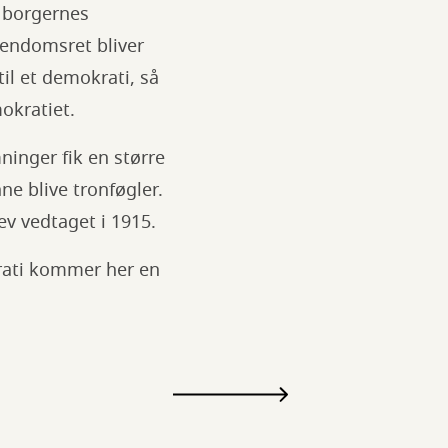
r borgernes
jendomsret bliver
il et demokrati, så
okratiet.
ninger fik en større
e blive tronføgler.
v vedtaget i 1915.
krati kommer her en