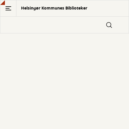
Gå
Helsingør Kommunes Biblioteker
til
hovedindhold