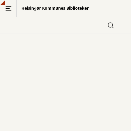
Gå
Helsingør Kommunes Biblioteker
til
hovedindhold