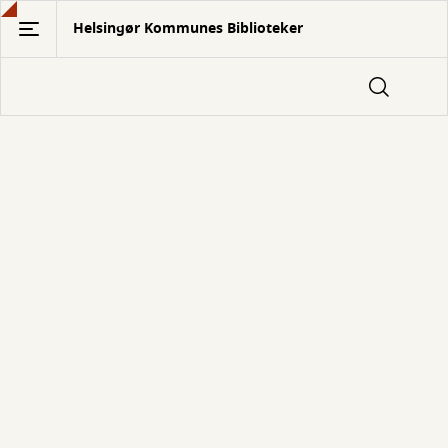
Gå
Helsingør Kommunes Biblioteker
til
hovedindhold