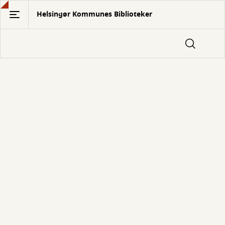
Gå
Helsingør Kommunes Biblioteker
til
hovedindhold