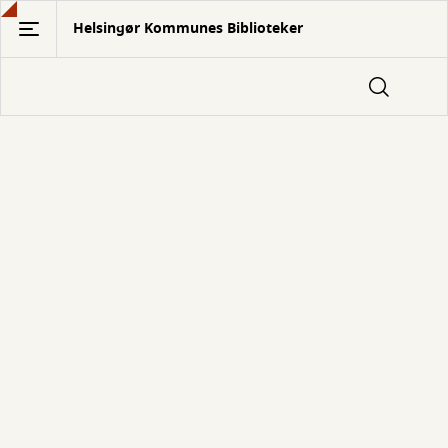
Gå
Helsingør Kommunes Biblioteker
til
hovedindhold