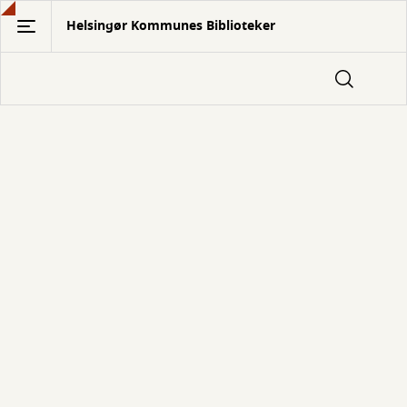
Gå
Helsingør Kommunes Biblioteker
til
hovedindhold