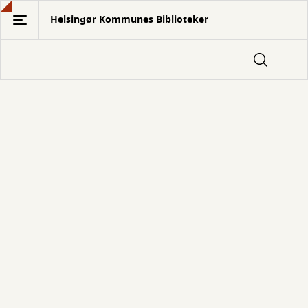
Gå
Helsingør Kommunes Biblioteker
til
hovedindhold