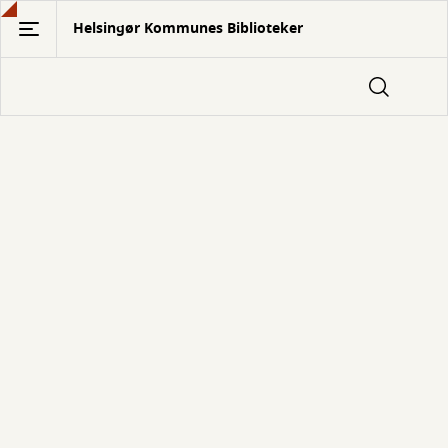
Gå
Helsingør Kommunes Biblioteker
til
hovedindhold