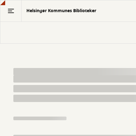
Gå
Helsingør Kommunes Biblioteker
til
hovedindhold