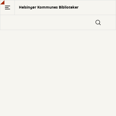
Gå
Helsingør Kommunes Biblioteker
til
hovedindhold