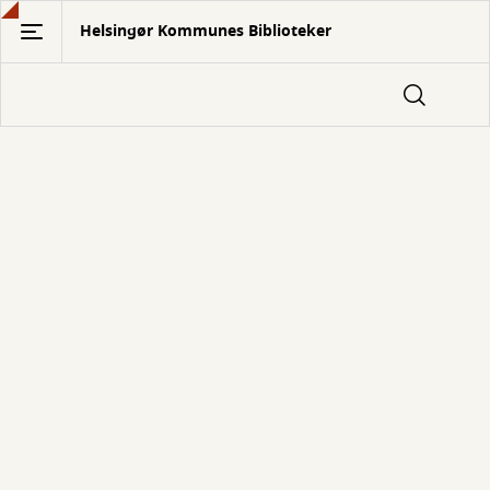
Gå
Helsingør Kommunes Biblioteker
til
hovedindhold