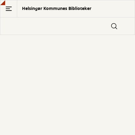
Gå
Helsingør Kommunes Biblioteker
til
hovedindhold