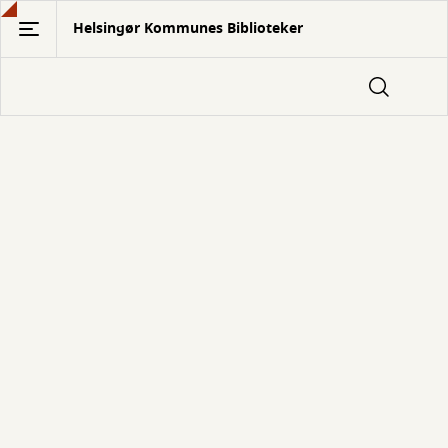
Gå
Helsingør Kommunes Biblioteker
til
hovedindhold