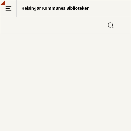
Gå
Helsingør Kommunes Biblioteker
til
hovedindhold