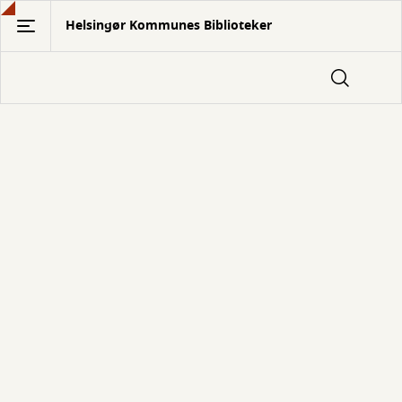
Gå
Helsingør Kommunes Biblioteker
til
hovedindhold