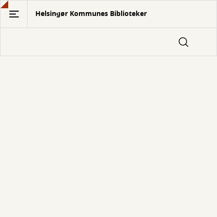
Gå
Helsingør Kommunes Biblioteker
til
hovedindhold