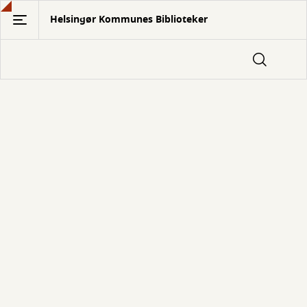
Gå
Helsingør Kommunes Biblioteker
til
hovedindhold