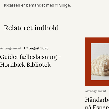
It-caféen er bemandet med frivillige.
Relateret indhold
Arrangement
7. august 2026
Guidet fælleslæsning -
Hornbæk Bibliotek
Arrangement
2026
Håndarb
på Espe