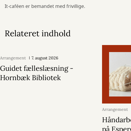
It-caféen er bemandet med frivillige.
Relateret indhold
Arrangement
7. august 2026
Guidet fælleslæsning -
Hornbæk Bibliotek
Arrangement
2026
Håndarb
på Espe