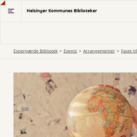
Gå
Helsingør Kommunes Biblioteker
til
hovedindhold
Espergærde Bibliotek
Events
Arrangementer
Faste t