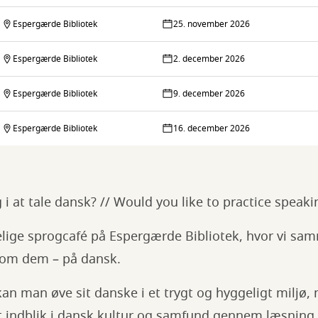
Espergærde Bibliotek
25. november 2026
Espergærde Bibliotek
2. december 2026
Espergærde Bibliotek
9. december 2026
Espergærde Bibliotek
16. december 2026
g i at tale dansk? // Would you like to practice speak
elige sprogcafé på Espergærde Bibliotek, hvor vi sa
 om dem – på dansk.
an man øve sit danske i et trygt og hyggeligt miljø
 indblik i dansk kultur og samfund gennem læsning a