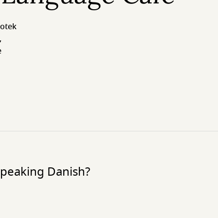
iotek
,
e
 speaking Danish?