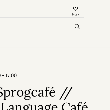
Husk
 - 17:00
Sprogcafé //
 Language Café