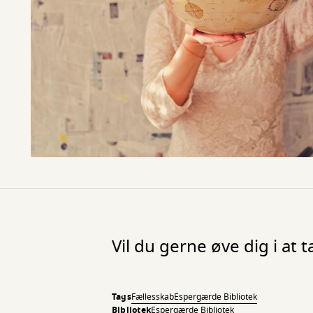
Vil du gerne øve dig i at 
Tags
Fællesskab
Espergærde Bibliotek
Bibliotek
Espergærde Bibliotek