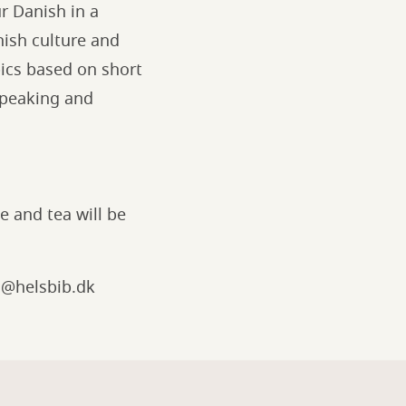
r Danish in a
ish culture and
pics based on short
 speaking and
e and tea will be
d@helsbib.dk