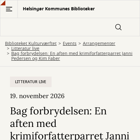
Gå
Helsingør Kommunes Biblioteker
til
hovedindhold
Biblioteket Kulturværftet
Events
Arrangementer
Litteratur live
Bag forbrydelsen: En aften med krimiforfatterparret Janni
Pedersen og Kim Faber
LITTERATUR LIVE
19. november 2026
Bag forbrydelsen: En
aften med
krimiforfatterparret Janni