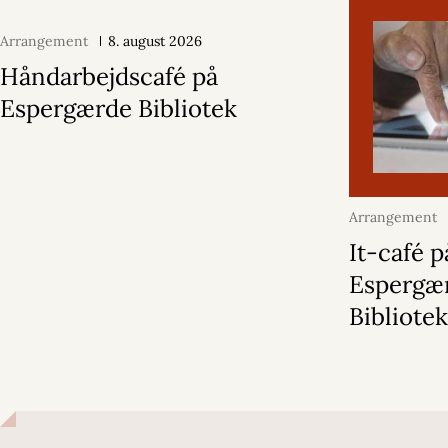
Arrangement
8. august 2026
Håndarbejdscafé på
Espergærde Bibliotek
Arrangement
2026
It-café p
Espergæ
Bibliote