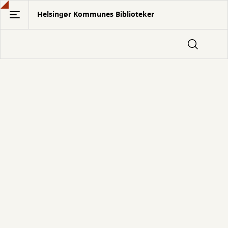
Gå
Helsingør Kommunes Biblioteker
til
hovedindhold