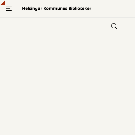
Gå
Helsingør Kommunes Biblioteker
til
hovedindhold